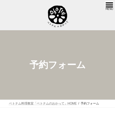
コ
ナ
ン
ビ
テ
ゲ
ン
ー
ツ
シ
へ
ョ
ス
ン
キ
に
ッ
移
プ
動
予約フォーム
ベトナム料理教室「ベトナムのおかって」HOME
予約フォーム