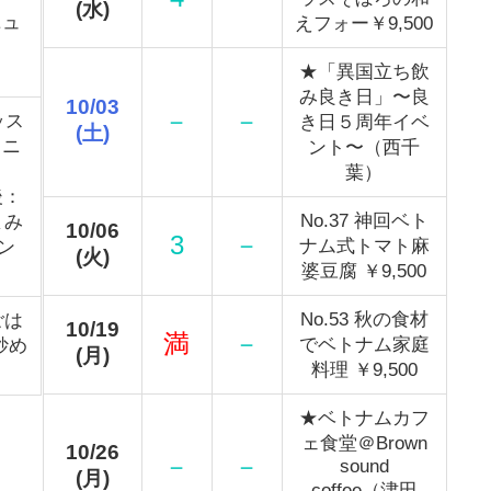
(水)
ニュ
えフォー￥9,500
★「異国立ち飲
み良き日」〜良
10/03
－
－
ッス
き日５周年イベ
(土)
メニ
ント〜（西千
）
葉）
後：
No.37 神回ベト
まみ
10/06
3
－
ナム式トマト麻
ン
(火)
婆豆腐 ￥9,500
No.53 秋の食材
ごは
10/19
満
－
でベトナム家庭
炒め
(月)
料理 ￥9,500
★ベトナムカフ
ェ食堂＠Brown
10/26
－
－
sound
(月)
coffee（津田