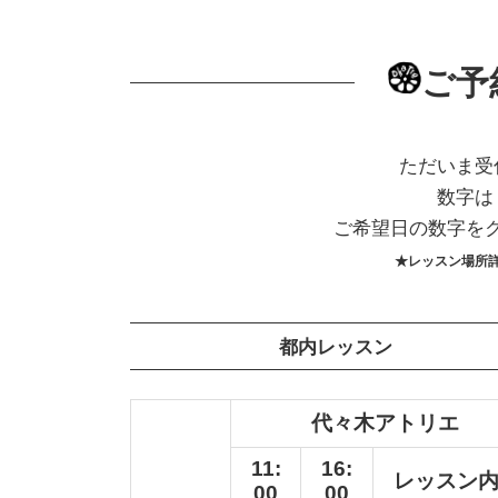
ご予
ただいま受
数字は
ご希望日の数字を
★レッスン場所
都内レッスン
代々木アトリエ
11:
16:
レッスン
00
00