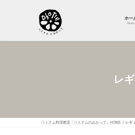
コ
ナ
ン
ビ
テ
ゲ
ホー
ン
ー
Home
ツ
シ
へ
ョ
ス
ン
キ
に
ッ
移
プ
動
レギ
ベトナム料理教室「ベトナムのおかって」HOME
レギ