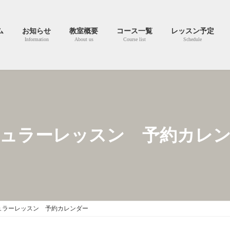
ム
お知らせ
教室概要
コース一覧
レッスン予定
Information
About us
Course list
Schedule
ュラーレッスン 予約カレ
ュラーレッスン 予約カレンダー