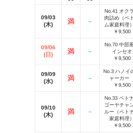
No.41 オク
09/03
肉詰め（ベ
満
－
(木)
ム家庭料
￥9,500
No.70 中部
09/06
満
－
インセオ
(日)
￥9,500
No.3 ハノイ
09/09
満
－
ャーカ
(水)
￥9,500
No.33 ベト
ゴーヤチャ
09/10
満
－
ルー（ベト
(木)
家庭料理
￥9,500