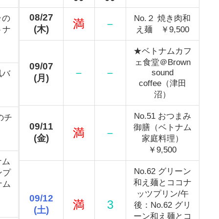
08/27
ラの
No.２ 焼き肉和
満
－
(木)
トナ
え麺 ￥9,500
理）
★ベトナムカフ
ェ食堂＠Brown
09/07
－
－
sound
風バ
(月)
coffee（津田
沼）
No.51 おつまみ
のチ
09/11
御膳（ベトナム
ー
満
－
(金)
家庭料理）
￥9,500
ナム
No.62 グリーン
ンプ
和え麺とココナ
ナム
ッツプリン/午
）
09/12
満
3
後：No.62 グリ
(土)
ーン和え麺とコ