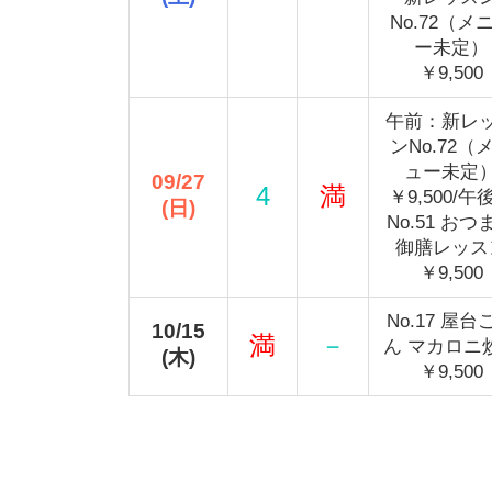
No.72（メ
ー未定）
￥9,500
午前：新レ
ンNo.72（
ュー未定
09/27
4
満
￥9,500/午
(日)
No.51 おつ
御膳レッス
￥9,500
No.17 屋台
10/15
満
－
ん マカロニ
(木)
￥9,500