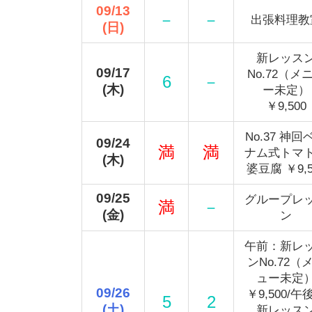
09/13
－
－
出張料理教
(日)
新レッス
09/17
No.72（メ
6
－
(木)
ー未定）
￥9,500
No.37 神回
09/24
満
満
ナム式トマ
(木)
婆豆腐 ￥9,5
09/25
グループレ
満
－
(金)
ン
午前：新レ
ンNo.72（
ュー未定
09/26
￥9,500/午
5
2
(土)
新レッス