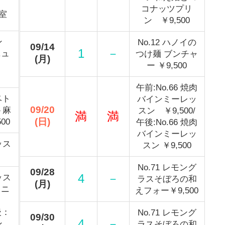
コナッツプリ
室
ン ￥9,500
ン
No.12 ハノイの
09/14
1
－
ニュ
つけ麺 ブンチャ
(月)
ー ￥9,500
午前:No.66 焼肉
ベト
バインミーレッ
09/20
ト麻
スン ￥9,500/
満
満
(日)
00
午後:No.66 焼肉
バインミーレッ
ッス
スン ￥9,500
No.71 レモング
09/28
4
－
ッス
ラスそぼろの和
(月)
メニ
えフォー￥9,500
）
後：
No.71 レモング
09/30
4
－
ン
ラスそぼろの和