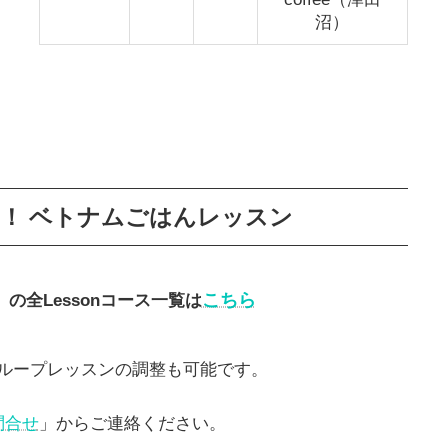
沼）
る！
ベトナムごはんレッスン
こちら
」の
全Lessonコース一覧は
ループレッスンの調整も可能です。
問合せ
」からご連絡ください。