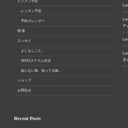
レッスン予定
L
レッスン予定
L
予約カレンダー
ナ
喫 茶
L
エッセイ
よしなしごと。
L
き
365日ヌクマム生活
知らない味、知ってる味。
ショップ
お問合せ
Recent Posts