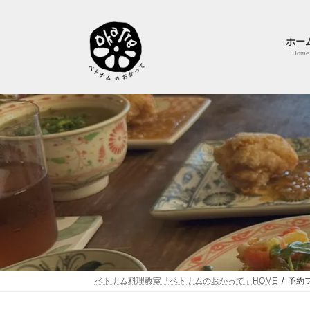
コ
ナ
ン
ビ
テ
ゲ
ホー
ン
ー
Home
ツ
シ
へ
ョ
ス
ン
キ
に
ッ
移
プ
動
ベトナム料理教室「ベトナムのおかって」HOME
予約