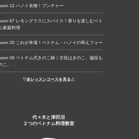
esson 12 ハノイ名物！ブンチャー
esson 67 レモングラスにスパイス！香りを楽しむベト
ム家庭料理
esson 20 これが本場！ベトナム・ハノイの和えフォー
esson 06 ベトナム式きのこ鍋｜主役はきのこ。脇役も
のこ。
▽
全レッスンコースを見る
△
代々木と津田沼
２つのベトナム料理教室