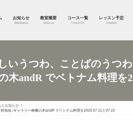
ム
お知らせ
教室概要
コース一覧
レッスン予定
Information
About us
Course list
Schedule
しいうつわ、ことばのうつわ 石
andR でベトナム料理を2025.0
っとお知らせ
/ギャラリー林檎の木andR でベトナム料理を2025.07.21と07.22