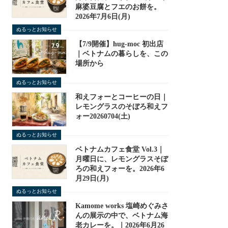
麻婆豆腐とフエのお餅を。
2026年7月6日(月)
ぬるっとお知らせ
【7/9開催】hug-moc 初出店
｜ベトナムの暮らしを、この
場所から
ぬるっとお知らせ
和えフォーとコーヒーの日｜
レモングラスのそぼろ和えフ
ォー20260704(土)
ぬるっとお知らせ
ベトナムカフェ食堂 Vol.3｜
月曜日に、レモングラスそぼ
ろの和えフォーを。2026年6
月29日(月)
ぬるっとお知らせ
Kamome works 塩崎めぐみさ
んの展示の中で、ベトナム海
老カレーを。｜2026年6月26