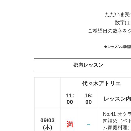
ただいま受
数字は
ご希望日の数字を
★レッスン場所
都内レッスン
代々木アトリエ
11:
16:
レッスン
00
00
No.41 オク
09/03
肉詰め（ベ
満
－
(木)
ム家庭料