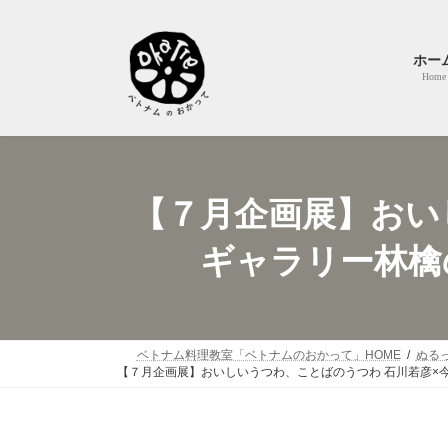
コ
ナ
ン
ビ
テ
ゲ
ホー
ン
ー
Home
ツ
シ
へ
ョ
ス
ン
キ
に
ッ
移
【７月企画展】おい
プ
動
ギャラリー林檎の木
ベトナム料理教室「ベトナムのおかって」HOME
ぬる
【７月企画展】おいしいうつわ、ことばのうつわ 石川若彦×今村知佐 