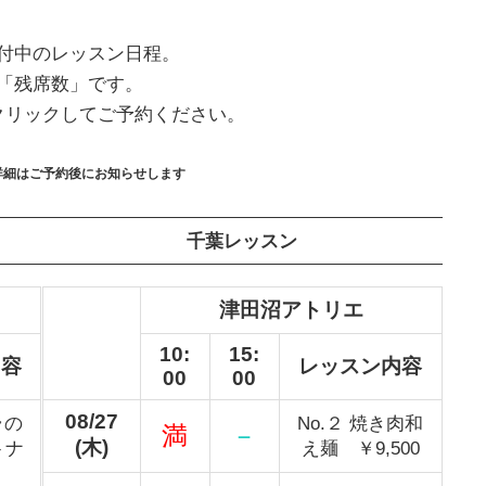
付中のレッスン日程。
「残席数」です。
クリックしてご予約ください。
詳細はご予約後にお知らせします
千葉レッスン
津田沼アトリエ
10:
15:
内容
レッスン内容
00
00
08/27
ラの
No.２ 焼き肉和
満
－
(木)
トナ
え麺 ￥9,500
理）