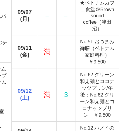
★ベトナムカフ
ェ食堂＠Brown
09/07
－
－
sound
風バ
(月)
coffee（津田
沼）
No.51 おつまみ
イのチ
09/11
御膳（ベトナム
ー
満
－
(金)
家庭料理）
￥9,500
ナム
No.62 グリーン
ンプ
和え麺とココナ
ナム
ッツプリン/午
）
09/12
満
3
後：No.62 グリ
(土)
ーン和え麺とコ
コナッツプリ
室
ン ￥9,500
ン
No.12 ハノイの
09/14