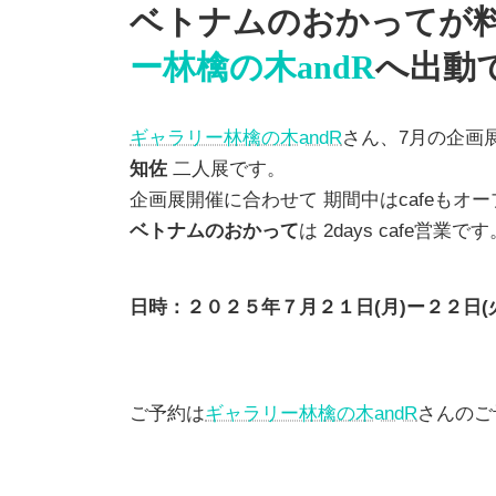
ベトナムのおかってが
ー林檎の木andR
へ出動
ギャラリー林檎の木andR
さん、7月の企画
知佐
二人展です。
企画展開催に合わせて 期間中はcafeもオ
ベトナムのおかって
は 2days cafe営業です
日時：２０２５年７月２１日(月)ー２２日(
ご予約は
ギャラリー林檎の木andR
さんのご