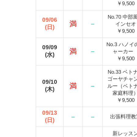
￥9,500
No.70 中部
09/06
満
－
インセオ
(日)
￥9,500
No.3 ハノ
09/09
満
－
ャーカ
(水)
￥9,500
No.33 ベト
ゴーヤチャ
09/10
満
－
ルー（ベト
(木)
家庭料理
￥9,500
09/13
－
－
出張料理教
(日)
新レッス