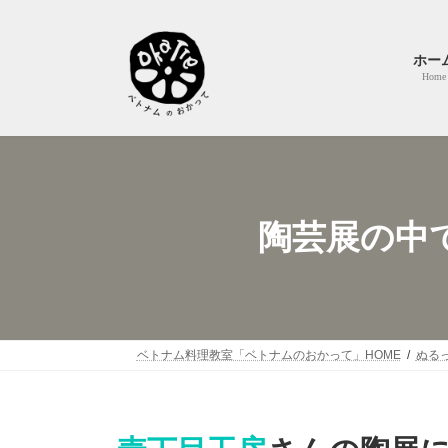
コ
ナ
ン
ビ
テ
ゲ
ホー
ン
ー
Home
ツ
シ
へ
ョ
ス
ン
キ
に
ッ
移
プ
動
陶芸展の中で
ベトナム料理教室「ベトナムのおかって」HOME
ぬる