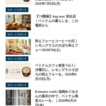
2026年7月6日(月)
ぬるっとお知らせ
【7/9開催】hug-moc 初出店
｜ベトナムの暮らしを、この
場所から
ぬるっとお知らせ
和えフォーとコーヒーの日｜
レモングラスのそぼろ和えフ
ォー20260704(土)
ぬるっとお知らせ
ベトナムカフェ食堂 Vol.3｜
月曜日に、レモングラスそぼ
ろの和えフォーを。2026年6
月29日(月)
ぬるっとお知らせ
Kamome works 塩崎めぐみさ
んの展示の中で、ベトナム海
老カレーを。｜2026年6月26
日(金)