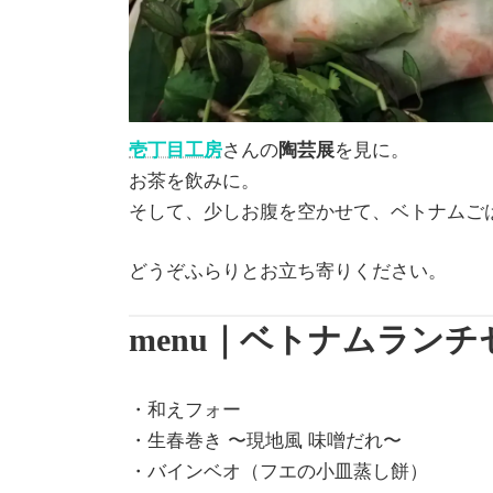
壱丁目工房
さんの
陶芸展
を見に。
お茶を飲みに。
そして、少しお腹を空かせて、ベトナムご
どうぞふらりとお立ち寄りください。
menu｜ベトナムランチ
・和えフォー
・生春巻き 〜現地風 味噌だれ〜
・バインベオ（フエの小皿蒸し餅）