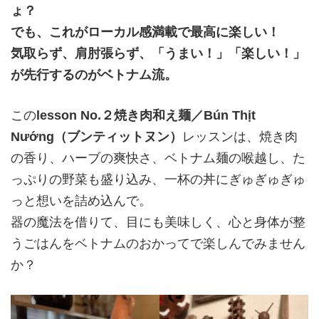
ょ？
でも、これがローカル感満載で最高に楽しい！
気取らず、肩肘張らず、「うまい！」「楽しい！」
が先行するのがベトナム流。
この
lesson No.２焼き肉和え麺／Bún Thịt
Nướng（ブンティットヌン）
レッスンは、焼き肉
の香り、ハーブの爽快さ、ベトナム麺の喉越し、た
っぷりの野菜も盛り込み、一杯の丼にぎゅぎゅぎゅ
っと想いを詰め込んで。
器の魔法を借りて、目にも美味しく、心と身体が整
うごはんをベトナムのおかってで楽しんでみません
か？