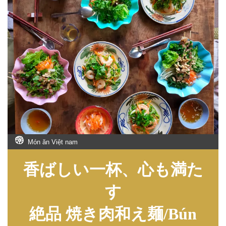
Món ăn Việt nam
香ばしい一杯、心も満た
す
絶品 焼き肉和え麺/Bún