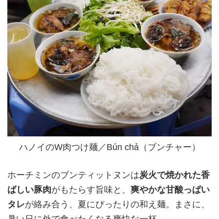
ハノイのW肉つけ麺／Bún chả（ブンチャー）
ホーチミンのブンティットヌンは
炭火で焼かれた香
ばしい豚肉
がもたらす旨味と、
爽やかな甘酸っぱい
タレ
が絡み合う、夏にぴったりの和え麺。まさに、
暑い日に外で食べたくなる爽快な一杯。