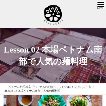
コ
ナ
ン
ビ
テ
ゲ
ン
ー
ツ
シ
へ
ョ
ス
ン
キ
に
Lesson 02 本場ベトナム南
ッ
移
プ
動
部で人気の麺料理
ベトナム料理教室「ベトナムのおかって」HOME
レッスン一覧
Lesson 02 本場ベトナム南部で人気の麺料理