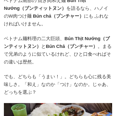
ベトナム南部の 焼き肉和え麺
Bún Thịt
Nướng（ブンティットヌン）
を語るなら、ハノイ
のW肉つけ麺
Bún chả（ブンチャー）
にも ふれな
ければいけません。
ベトナム麺料理の二大巨頭、
Bún Thịt Nướng（ブ
ンティットヌン）
と
Bún Chả（ブンチャー）
。まる
で兄弟のように似ているけれど、ひと口食べればそ
の違いは歴然。
でも、どちらも「うまい！」。どちらも心に残る美
味しさ。「和え」なのか「つけ」なのか。じゃあ、
どっちを選ぶ？