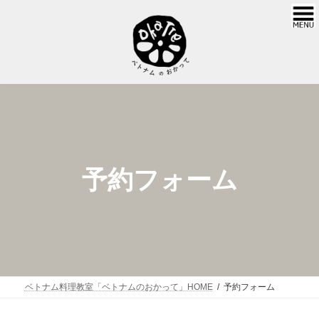
コ
ナ
ン
ビ
テ
ゲ
ン
ー
ツ
シ
へ
ョ
ス
ン
キ
に
ッ
移
プ
動
予約フォーム
ベトナム料理教室「ベトナムのおかって」HOME
予約フォーム