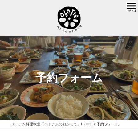
コ
ナ
ン
ビ
テ
ゲ
ン
ー
ツ
シ
へ
ョ
ス
ン
キ
に
ッ
移
プ
動
予約フォーム
ベトナム料理教室「ベトナムのおかって」HOME
予約フォーム