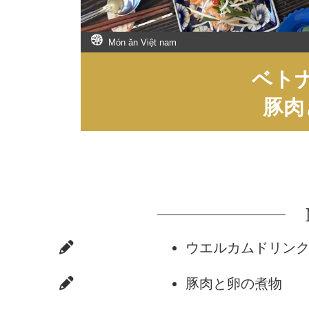
Món ăn Việt nam
ベト
豚肉
ウエルカムドリン
豚肉と卵の煮物