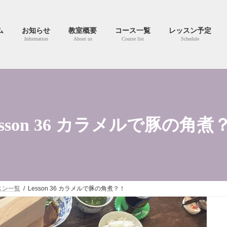
ム
お知らせ
教室概要
コース一覧
レッスン予定
Information
About us
Course list
Schedule
esson 36 カラメルで豚の角煮
スン一覧
Lesson 36 カラメルで豚の角煮？！