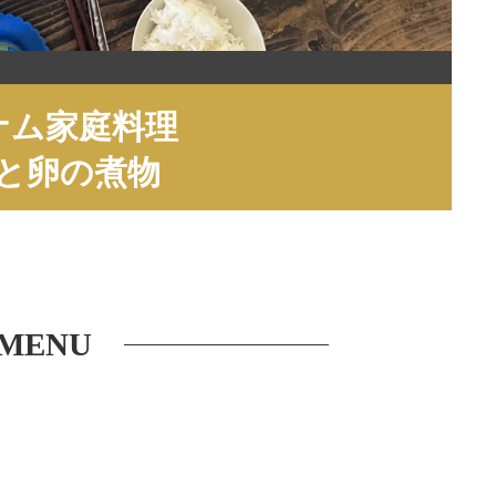
ナム家庭料理
と卵の煮物
MENU
ク