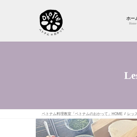
コ
ナ
ン
ビ
テ
ゲ
ホー
ン
ー
Home
ツ
シ
へ
ョ
ス
ン
キ
に
ッ
移
プ
動
L
ベトナム料理教室「ベトナムのおかって」HOME
レッ