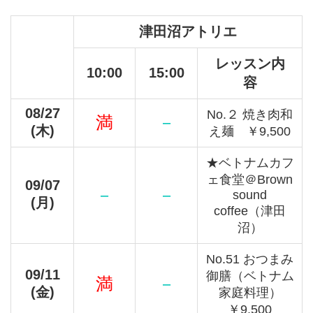
津田沼アトリエ
レッスン内
10:00
15:00
容
08/27
No.２ 焼き肉和
満
－
(木)
え麺 ￥9,500
★ベトナムカフ
ェ食堂＠Brown
09/07
－
－
sound
(月)
coffee（津田
沼）
No.51 おつまみ
09/11
御膳（ベトナム
満
－
(金)
家庭料理）
￥9,500