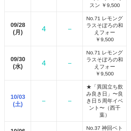
スン ￥9,500
No.71 レモング
09/28
ラスそぼろの和
4
－
(月)
えフォー
￥9,500
No.71 レモング
09/30
ラスそぼろの和
4
－
(水)
えフォー
￥9,500
★「異国立ち飲
み良き日」〜良
10/03
－
－
き日５周年イベ
(土)
ント〜（西千
葉）
No.37 神回ベト
10/06