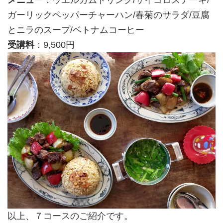
メニュー
：ウエルカムドリンク/サイコロステーキ/
ガーリックペッパーチャーハン/春菊のサラダ/豆腐
とニラのスープ/ベトナムコーヒー
受講料
：9,500円
以上、７コースのご紹介です。