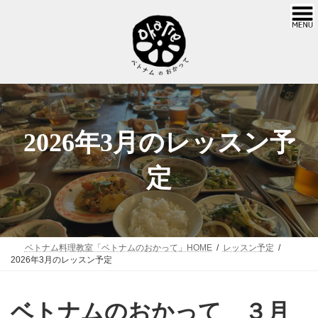
コ
ナ
ン
ビ
テ
ゲ
ン
ー
ツ
シ
へ
ョ
ス
ン
キ
に
2026年3月のレッスン予
ッ
移
プ
動
定
ベトナム料理教室「ベトナムのおかって」HOME
レッスン予定
2026年3月のレッスン予定
ベトナムのおかって ３月